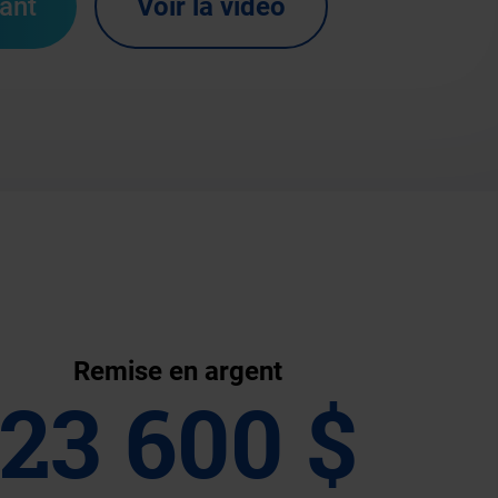
iant
Voir la vidéo
Remise en argent
23 600 $