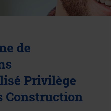
me de
ns
isé Privilège
 Construction